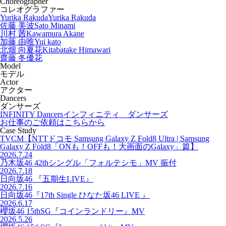
Choreographer
コレオグラファー
Yurika Rakuda
Yurika Rakuda
佐藤 美波
Sato Minami
川村 茜
Kawamura Akane
加藤 由唯
Yui kato
北畑 向夏花
Kitabatake Himawari
齋藤 冬優花
Model
モデル
Actor
アクター
Dancers
ダンサーズ
INFINITY Dancers
インフィニティ ダンサーズ
お仕事のご依頼はこちらから
Case Study
TVCM【NTTドコモ Samsung Galaxy Z Fold8 Ultra | Samsung
Galaxy Z Fold8「ONも！OFFも！大画面のGalaxy」篇】
2026.7.24
乃木坂46 42thシングル「フォルテシモ」MV 振付
2026.7.18
日向坂46 『五期生LIVE』
2026.7.16
日向坂46『17th Single ひなた坂46 LIVE 』
2026.6.17
櫻坂46 15thSG『コインランドリー』MV
2026.5.26