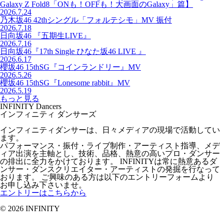
Galaxy Z Fold8「ONも！OFFも！大画面のGalaxy」篇】
2026.7.24
乃木坂46 42thシングル「フォルテシモ」MV 振付
2026.7.18
日向坂46 『五期生LIVE』
2026.7.16
日向坂46『17th Single ひなた坂46 LIVE 』
2026.6.17
櫻坂46 15thSG『コインランドリー』MV
2026.5.26
櫻坂46 15thSG『Lonesome rabbit』MV
2026.5.19
もっと見る
INFINITY Dancers
インフィニティ ダンサーズ
インフィニティダンサーは、日々メディアの現場で活動してい
ます。
パフォーマンス・振付・ライブ制作・アーティスト指導、メデ
ィア出演を主軸とし、技術、品格、熱意の高いプロ・ダンサー
の排出に全力をかけております。 INFINITYは常に熱意あるダ
ンサー・ダンスクリエイター・アーティストの発掘を行なって
おります。 ご興味のある方は以下のエントリーフォームより
お申し込み下さいませ。
エントリーはこちらから
© 2026 INFINITY