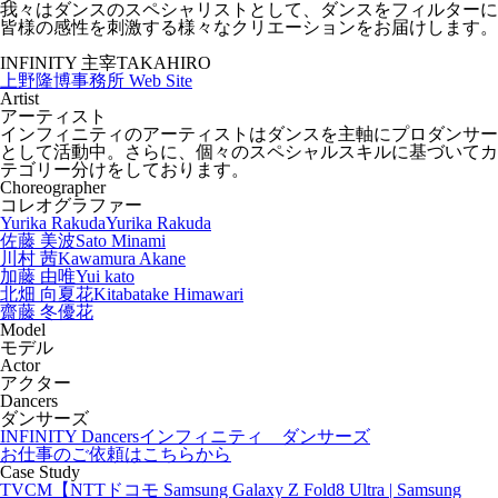
我々はダンスのスペシャリストとして、ダンスをフィルターに
皆様の感性を刺激する様々なクリエーションをお届けします。
INFINITY 主宰
TAKAHIRO
上野隆博事務所 Web Site
Artist
アーティスト
インフィニティのアーティストはダンスを主軸にプロダンサー
として活動中。さらに、個々のスペシャルスキルに基づいてカ
テゴリー分けをしております。
Choreographer
コレオグラファー
Yurika Rakuda
Yurika Rakuda
佐藤 美波
Sato Minami
川村 茜
Kawamura Akane
加藤 由唯
Yui kato
北畑 向夏花
Kitabatake Himawari
齋藤 冬優花
Model
モデル
Actor
アクター
Dancers
ダンサーズ
INFINITY Dancers
インフィニティ ダンサーズ
お仕事のご依頼はこちらから
Case Study
TVCM【NTTドコモ Samsung Galaxy Z Fold8 Ultra | Samsung