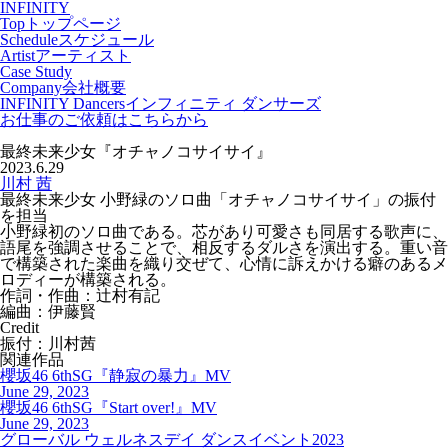
INFINITY
Top
トップページ
Schedule
スケジュール
Artist
アーティスト
Case Study
Company
会社概要
INFINITY Dancers
インフィニティ ダンサーズ
お仕事のご依頼はこちらから
最終未来少女『オチャノコサイサイ』
2023.6.29
川村 茜
最終未来少女 小野緑のソロ曲「オチャノコサイサイ」の振付
を担当
小野緑初のソロ曲である。芯があり可愛さも同居する歌声に、
語尾を強調させることで、相反するダルさを演出する。重い音
で構築された楽曲を織り交ぜて、心情に訴えかける癖のあるメ
ロディーが構築される。
作詞・作曲：辻村有記
編曲：伊藤賢
Credit
振付：川村茜
関連作品
櫻坂46 6thSG『静寂の暴力』MV
June 29, 2023
櫻坂46⁡ 6thSG『Start over!』MV
June 29, 2023
グローバル ウェルネスデイ ダンスイベント2023